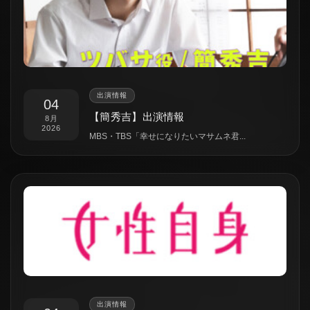
出演情報
04
【簡秀吉】出演情報
8月
2026
MBS・TBS「幸せになりたいマサムネ君...
出演情報