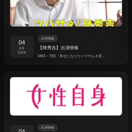
出演情報
04
【簡秀吉】出演情報
8月
2026
MBS・TBS「幸せになりたいマサムネ君...
出演情報
04