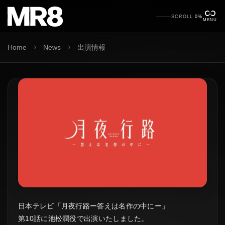
SCROLL
0%
MENU
›
›
Home
News
出演情報
日本テレビ「月夜行路ー答えは名作の中にー」
第10話に池松潤役で出演いたしました。