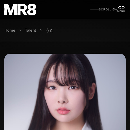
SCROLL
0%
MENU
›
›
Home
Talent
うた