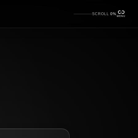
SCROLL
0%
MENU