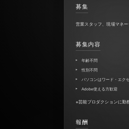
募集
営業スタッフ、現場マネー
募集内容
年齢不問
性別不問
パソコンはワード・エク
Adobe使える方歓迎
※芸能プロダクションに勤
報酬