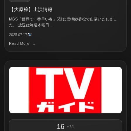
【大原梓】出演情報
MBS「世界で一番早い春」5話に雪嶋紗香役で出演いたしまし
た。 放送は毎週木曜日...
2025.07.17
Read More
→
16
水
7月