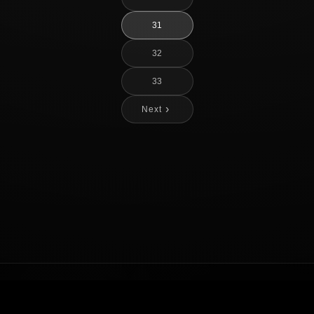
ペ
31
ー
ジ
32
ナ
33
ビ
›
Next
ゲ
ー
シ
ョ
ン