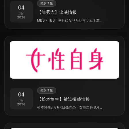
出演情報
04
【簡秀吉】出演情報
8月
2026
MBS・TBS「幸せになりたいマサムネ君...
出演情報
04
【松本怜生】雑誌掲載情報
8月
2026
松本怜生が8月4日発売の「女性自身 8月...