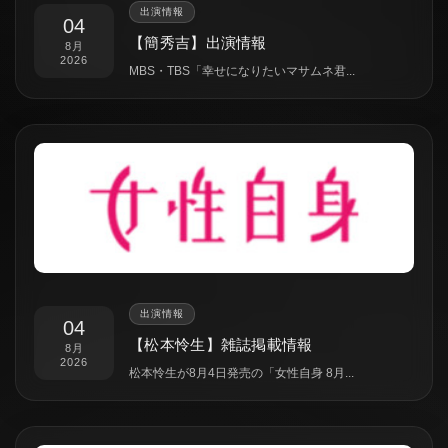
出演情報
04
【簡秀吉】出演情報
8月
2026
MBS・TBS「幸せになりたいマサムネ君...
出演情報
04
【松本怜生】雑誌掲載情報
8月
2026
松本怜生が8月4日発売の「女性自身 8月...