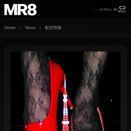
SCROLL
0%
MENU
›
›
Home
News
配信情報