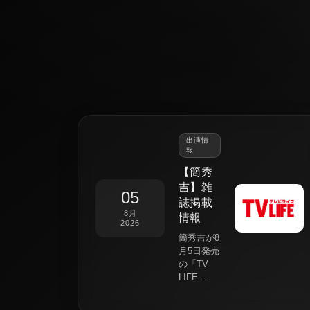
出演情
報
【簡秀
吉】雑
05
誌掲載
8月
情報
2026
簡秀吉が8
月5日発売
の「TV
LIFE ...