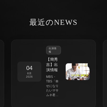
最近のNEWS
出演情
報
【簡秀
吉】出
04
演情報
8月
MBS・
2026
TBS「幸
せになり
たいマサ
ムネ君...