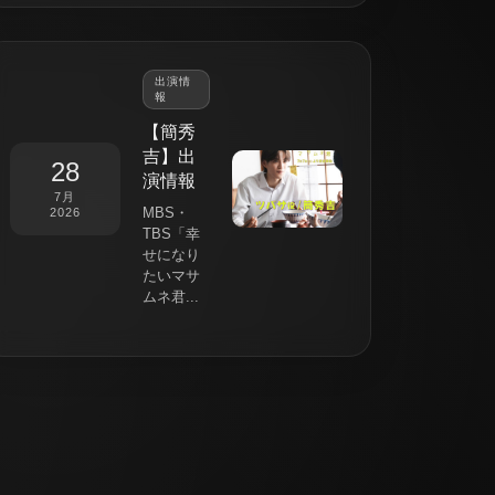
出演情
報
【簡秀
吉】出
28
演情報
7月
MBS・
2026
TBS「幸
せになり
たいマサ
ムネ君...