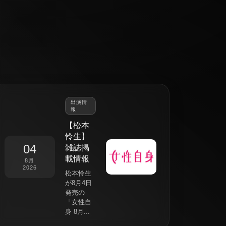
出演情
報
【松本
怜生】
04
雑誌掲
載情報
8月
2026
松本怜生
が8月4日
発売の
「女性自
身 8月...