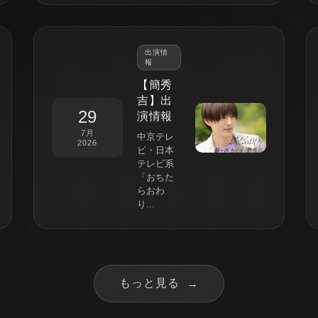
出演情
報
【簡秀
吉】出
29
演情報
7月
中京テレ
2026
ビ・日本
テレビ系
「おちた
らおわ
り...
もっと見る
→