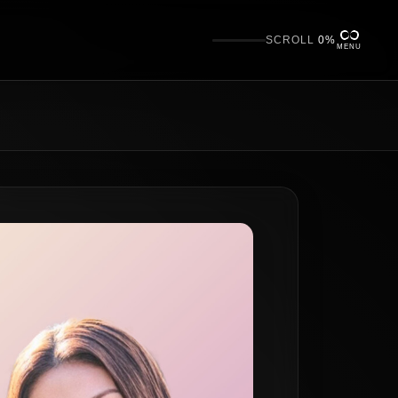
SCROLL
0%
MENU