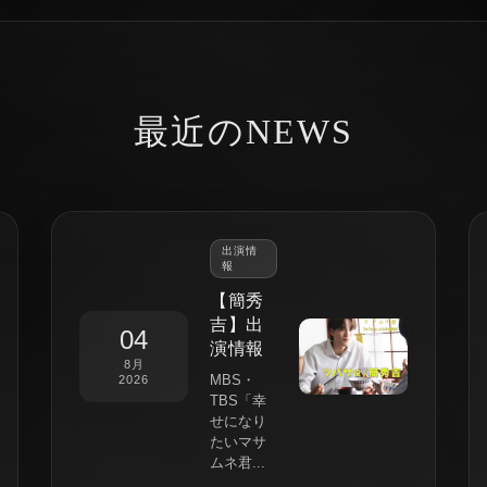
最近のNEWS
出演情
報
【簡秀
吉】出
04
演情報
8月
MBS・
2026
TBS「幸
せになり
たいマサ
ムネ君...