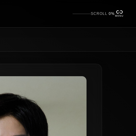
SCROLL
0%
MENU