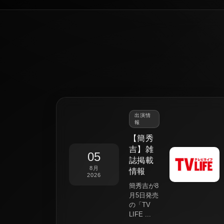
出演情
報
【簡秀
吉】雑
05
誌掲載
8月
情報
2026
簡秀吉が8
月5日発売
の「TV
LIFE ...