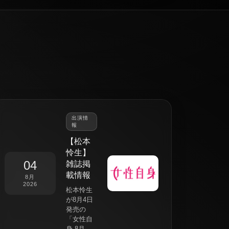
出演情
報
【松本
怜生】
04
雑誌掲
載情報
8月
2026
松本怜生
が8月4日
発売の
「女性自
身 8月...