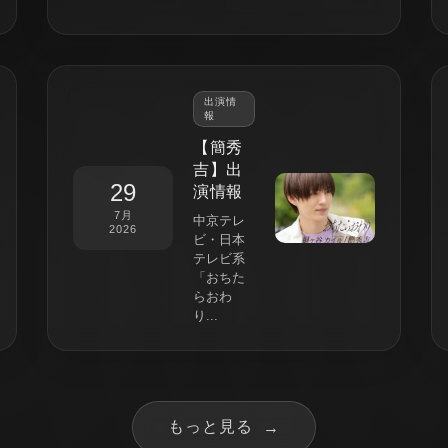
出演情
報
【簡秀
吉】出
29
演情報
7月
中京テレ
2026
ビ・日本
テレビ系
「おちた
らおわ
り...
もっと見る
→