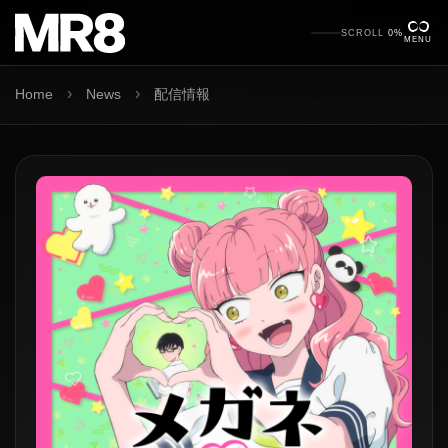
SCROLL
0%
MENU
›
›
Home
News
配信情報