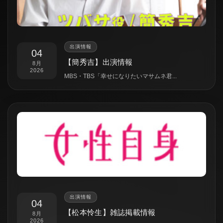
出演情報
04
【簡秀吉】出演情報
8月
2026
MBS・TBS「幸せになりたいマサムネ君...
出演情報
04
【松本怜生】雑誌掲載情報
8月
2026