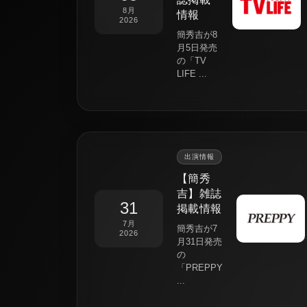
8月
情報
2026
簡秀吉が8
月5日発売
の「TV
LIFE ...
出演情報
【簡秀
吉】雑誌
31
掲載情報
7月
簡秀吉が7
2026
月31日発売
の
「PREPPY
...