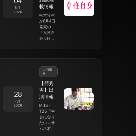
04
載情報
8月
2026
松本怜生
が8月4日
発売の
「女性自
身 8月...
出演情
報
【簡秀
吉】出
28
演情報
7月
MBS・
2026
TBS「幸
せになり
たいマサ
ムネ君...