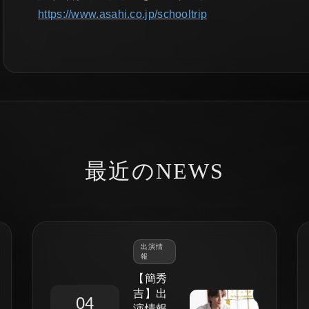
https://www.asahi.co.jp/schooltrip
最近のNEWS
出演情
報
【簡秀
吉】出
04
演情報