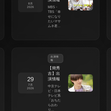
8月
MBS・
2026
TBS「幸
せになり
たいマサ
ムネ君...
出演情
報
【簡秀
吉】出
29
演情報
7月
中京テレ
2026
ビ・日本
テレビ系
「おちた
らおわ
り...