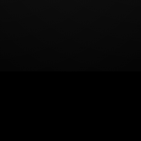
WS
SERVICE
TALENT
COMPANY
AUDITION
RECRUIT
CONT