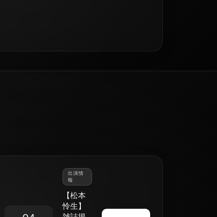
出演情
報
【松本
怜生】
雑誌掲