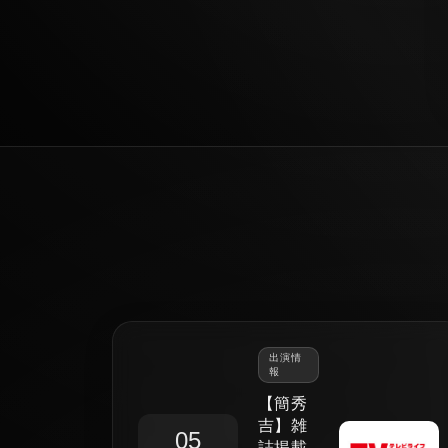
出演情
報
【簡秀
吉】雑
05
誌掲載