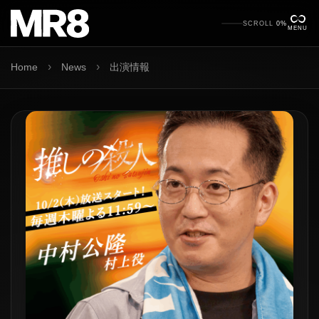
SCROLL
0%
MENU
›
›
Home
News
出演情報