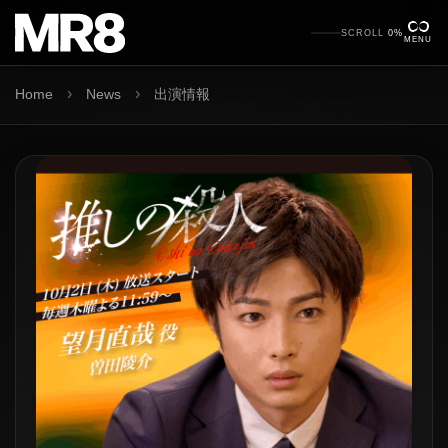
SCROLL
0%
MENU
›
›
Home
News
出演情報