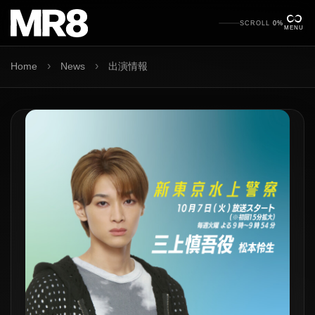
SCROLL
0%
MENU
›
›
Home
News
出演情報