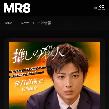
SCROLL
0%
MENU
›
›
Home
News
出演情報