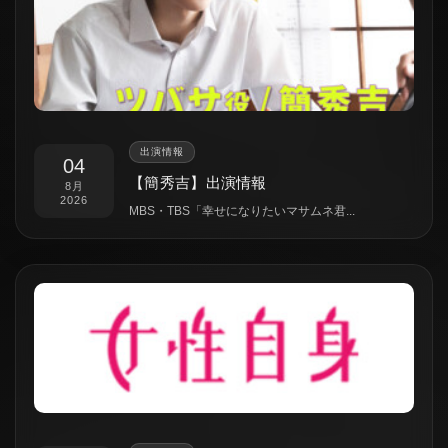
出演情報
04
【簡秀吉】出演情報
8月
2026
MBS・TBS「幸せになりたいマサムネ君...