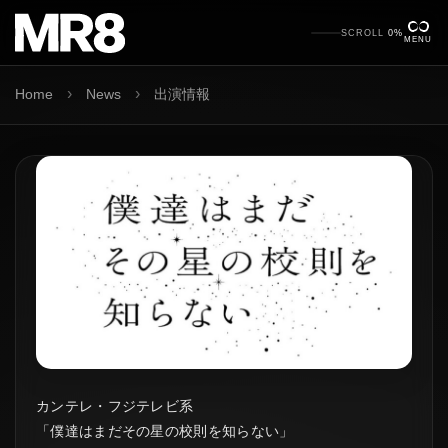
SCROLL
0%
MENU
›
›
Home
News
出演情報
カンテレ・フジテレビ系
「僕達はまだその星の校則を知らない」