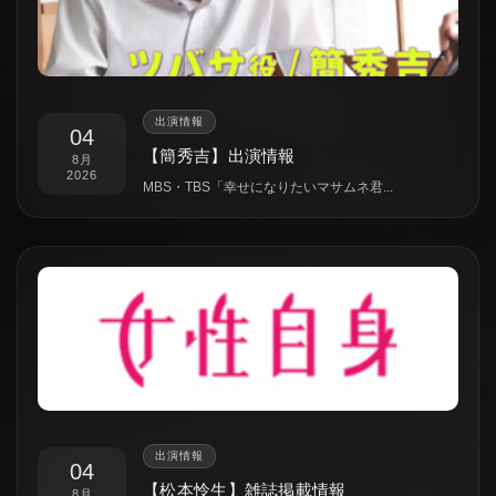
出演情報
04
【簡秀吉】出演情報
8月
2026
MBS・TBS「幸せになりたいマサムネ君...
出演情報
04
【松本怜生】雑誌掲載情報
8月