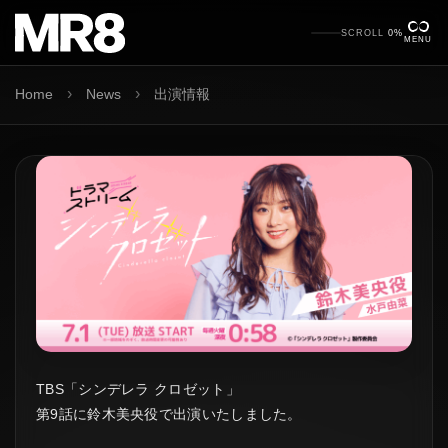
SCROLL
0%
MENU
›
›
Home
News
出演情報
TBS「シンデレラ クロゼット」
第9話に鈴木美央役で出演いたしました。