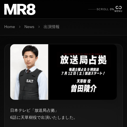
SCROLL
0%
MENU
›
›
Home
News
出演情報
日本テレビ「放送局占拠」
6話に天草樹役で出演いたしました。