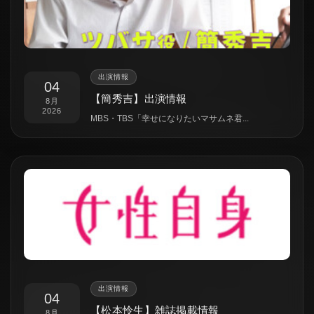
出演情報
04
【簡秀吉】出演情報
8月
2026
MBS・TBS「幸せになりたいマサムネ君...
出演情報
04
【松本怜生】雑誌掲載情報
8月