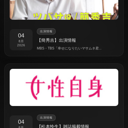
出演情報
04
【簡秀吉】出演情報
8月
2026
MBS・TBS「幸せになりたいマサムネ君...
出演情報
04
【松本怜生】雑誌掲載情報
8月