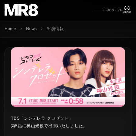
SCROLL
0%
MENU
›
›
Home
News
出演情報
TBS「シンデレラ クロゼット」
第5話に神山光役で出演いたしました。