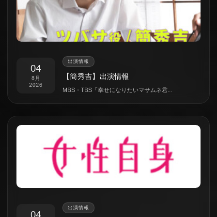
出演情報
04
【簡秀吉】出演情報
8月
2026
MBS・TBS「幸せになりたいマサムネ君...
出演情報
04