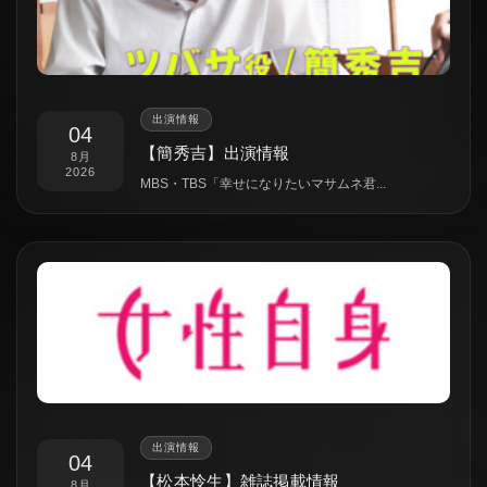
出演情報
04
【簡秀吉】出演情報
8月
2026
MBS・TBS「幸せになりたいマサムネ君...
出演情報
04
【松本怜生】雑誌掲載情報
8月