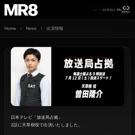
SCROLL
0%
MENU
›
›
Home
News
出演情報
日本テレビ「放送局占拠」
2話に天草樹役で出演いたしました。