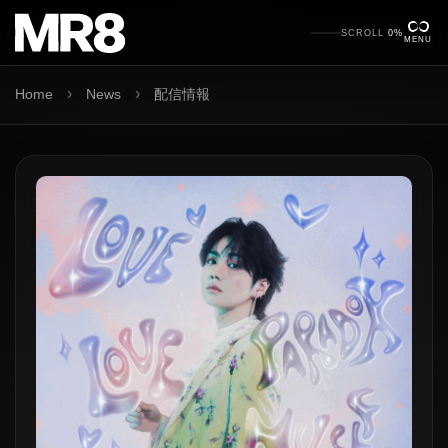
SCROLL
0%
MENU
›
›
Home
News
配信情報