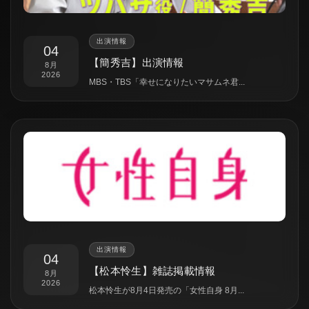
出演情報
04
【簡秀吉】出演情報
8月
2026
MBS・TBS「幸せになりたいマサムネ君...
出演情報
04
【松本怜生】雑誌掲載情報
8月
2026
松本怜生が8月4日発売の「女性自身 8月...