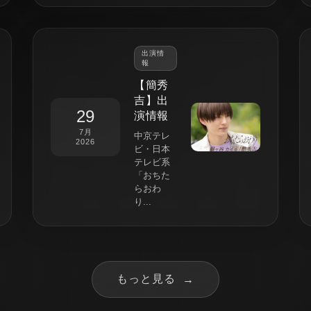
出演情
報
【簡秀
吉】出
29
演情報
7月
中京テレ
2026
ビ・日本
テレビ系
「おちた
らおわ
り...
もっと見る
→