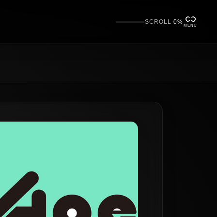
SCROLL
0%
MENU