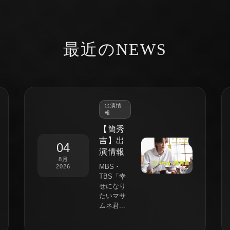
最近のNEWS
出演情
報
【簡秀
吉】出
04
演情報
8月
MBS・
2026
TBS「幸
せになり
たいマサ
ムネ君...