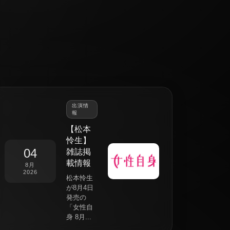
出演情
報
【松本
怜生】
04
雑誌掲
載情報
8月
2026
松本怜生
が8月4日
発売の
「女性自
身 8月...