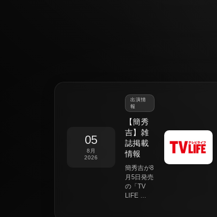
出演情
報
【簡秀
吉】雑
05
誌掲載
8月
情報
2026
簡秀吉が8
月5日発売
の「TV
LIFE ...