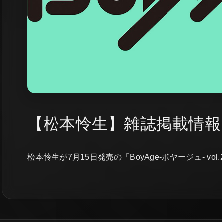
【松本怜生】雑誌掲載情報
松本怜生が7月15日発売の「BoyAge-ボヤージュ- vo